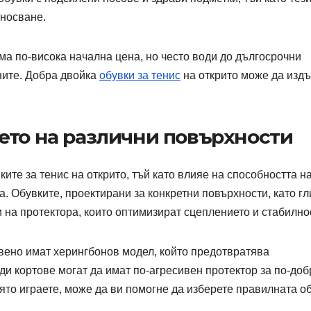
зносване.
а по-висока начална цена, но често води до дългосрочни
ните. Добра двойка
обувки за тенис
на открито може да изд
ето на различни повърхности
ите за тенис на открито, тъй като влияе на способността н
а. Обувките, проектирани за конкретни повърхности, като гл
 на протектора, които оптимизират сцеплението и стабилно
вено имат херингбонов модел, който предотвратява
рди кортове могат да имат по-агресивен протектор за по-доб
ято играете, може да ви помогне да изберете правилната о