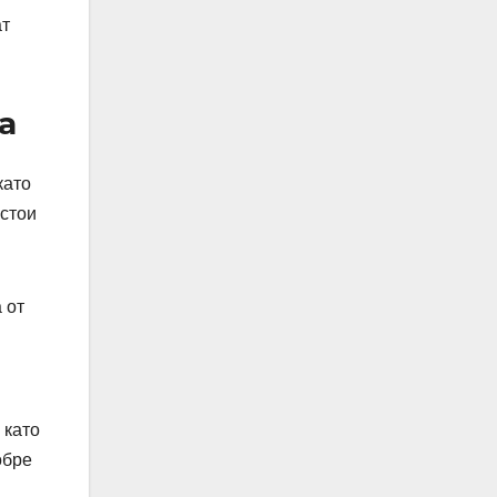
ат
а
като
устои
 от
 като
обре