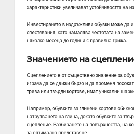
характеристики увеличават устойчивостта на и
Инвестирането в издръжливи обувки може да им
спестявания, като намалява честотата на заме
няколко месеца до години с правилна грижа.
Значението на сцеплени
Сцеплението е от съществено значение за обувк
играча да се движи бързо и да променя посокат
трева или твърди кортове, имат уникални шарки
Например, обувките за глинени кортове обикно
натрупването на глина, докато обувките за твъ
сцепление. Разбирането на повърхността, на ко
за оптимално представяне.