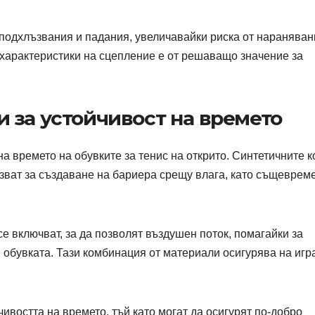
подхлъзвания и падания, увеличавайки риска от нараняван
характеристики на сцепление е от решаващо значение за
 за устойчивост на времето
а времето на обувките за тенис на открито. Синтетичните к
зват за създаване на бариера срещу влага, като същеврем
е включват, за да позволят въздушен поток, помагайки за
 обувката. Тази комбинация от материали осигурява на игр
ивостта на времето, тъй като могат да осигурят по-добро