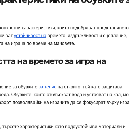
конкретни характеристики, които подобряват представянето
лючват
устойчивост на
времето, издръжливост и сцепление, 
а на играча по време на мачовете.
тта на времето за игра на
чение за обувките
за тенис
на открито, тъй като защитава
еда. Обувките, които отблъскват вода и устояват на кал, мо
форт, позволявайки на играчите да се фокусират върху игр
, търсете характеристики като водоустойчиви материали и