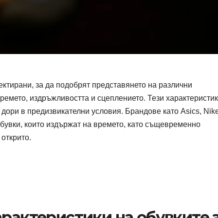
ектирани, за да подобрят представянето на различни
времето, издръжливостта и сцеплението. Тези характеристи
дори в предизвикателни условия. Брандове като Asics, Nik
обувки, които издържат на времето, като същевременно
 открито.
арактеристики на обувките 