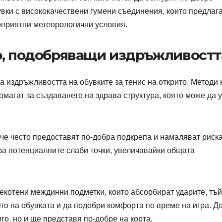
вки с висококачествени гумени съединения, които предлаг
гоприятни метеорологични условия.
о, подобряващи издръжливостт
а издръжливостта на обувките за тенис на открито. Методи 
агат за създаването на здрава структура, която може да 
рче често предоставят по-добра подкрепа и намаляват риска
ра потенциалните слаби точки, увеличавайки общата
екотени междинни подметки, които абсорбират ударите, тъй
то на обувката и да подобри комфорта по време на игра. Д
о, но и ще представя по-добре на корта.