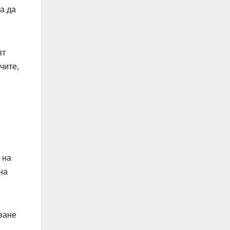
а да
ят
чите,
 на
на
ване
и