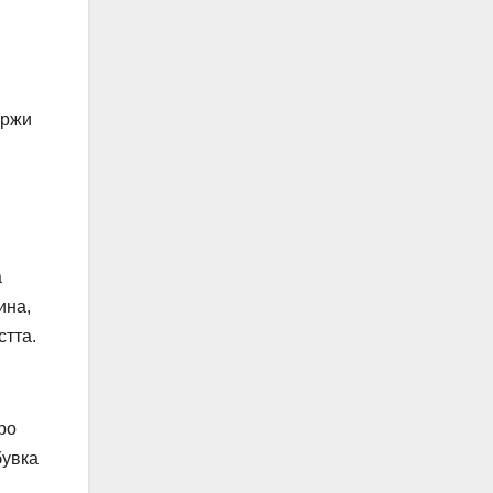
ържи
а
ина,
стта.
ро
бувка