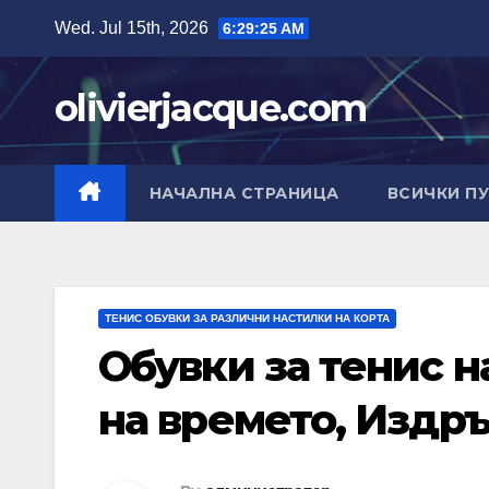
Skip
Wed. Jul 15th, 2026
6:29:26 AM
to
content
olivierjacque.com
НАЧАЛНА СТРАНИЦА
ВСИЧКИ П
ТЕНИС ОБУВКИ ЗА РАЗЛИЧНИ НАСТИЛКИ НА КОРТА
Обувки за тенис н
на времето, Издр