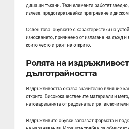
дишащи тъкани. Тези елементи работят заедно, 
излезе, предотвратявайки прегряване и диском
Освен това, обувките с характеристики на усто
износването, причинено от излагане на дъжд и 
които често играят на открито.
Ролята на издръжливост
дълготрайността
Издръжливостта оказва значително влияние какт
открито. Висококачествените материали и метод
натоварванията от редовната игра, включителн
Издръжливите обувки запазват формата и подкр
на наранявания. Играчите трябва да обмислят о