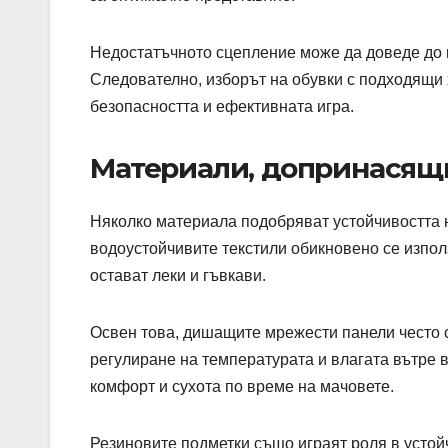
Недостатъчното сцепление може да доведе до 
Следователно, изборът на обувки с подходящи 
безопасността и ефективната игра.
Материали, допринасящи
Няколко материала подобряват устойчивостта н
водоустойчивите текстили обикновено се изпол
остават леки и гъвкави.
Освен това, дишащите мрежести панели често с
регулиране на температурата и влагата вътре в
комфорт и сухота по време на мачовете.
Резиновите подметки също играят роля в устойч