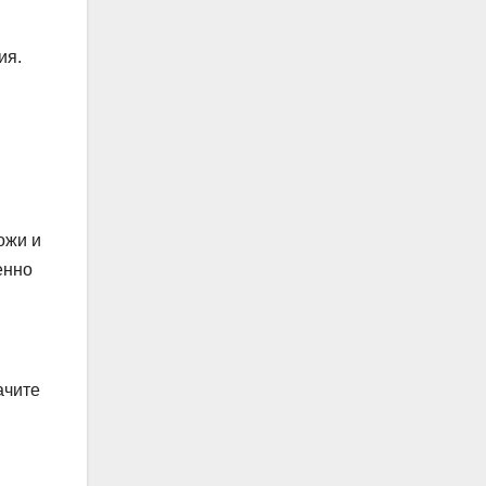
ия.
ожи и
енно
ачите