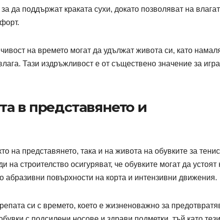
за да поддържат краката сухи, докато позволяват на влагат
форт.
йчивост на времето могат да удължат живота си, като намал
влага. Тази издръжливост е от съществено значение за игра
та в представянето и
о на представянето, така и на живота на обувките за тенис
и на строителство осигуряват, че обувките могат да устоят 
о абразивни повърхности на корта и интензивни движения.
епата си с времето, което е жизненоважно за предотвратя
бувки с подсилени носове и здрави подметки, тъй като тез