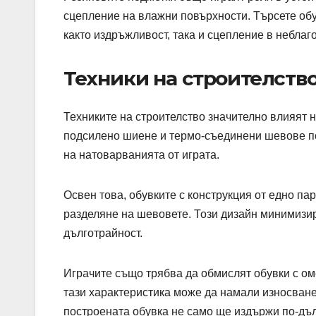
сцепление на влажни повърхности. Търсете обу
както издръжливост, така и сцепление в небла
Техники на строителств
Техниките на строителство значително влияят н
подсилено шиене и термо-съединени шевове пом
на натоварванията от играта.
Освен това, обувките с конструкция от едно па
разделяне на шевовете. Този дизайн минимизи
дълготрайност.
Играчите също трябва да обмислят обувки с ом
тази характеристика може да намали износване
построената обувка не само ще издържи по-дълг