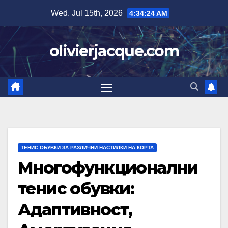
Skip
Wed. Jul 15th, 2026
4:34:25 AM
to
content
olivierjacque.com
ТЕНИС ОБУВКИ ЗА РАЗЛИЧНИ НАСТИЛКИ НА КОРТА
Многофункционални
тенис обувки:
Адаптивност,