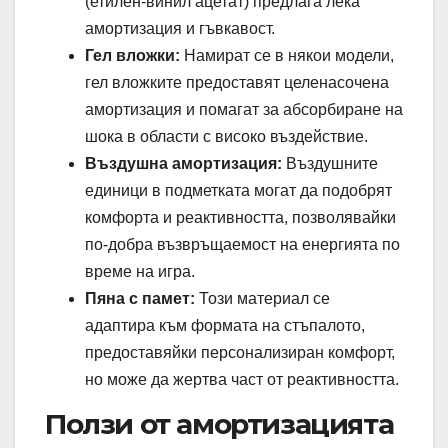
(етилен-винил ацетат) предлага лека
амортизация и гъвкавост.
Гел вложки:
Намират се в някои модели,
гел вложките предоставят целенасочена
амортизация и помагат за абсорбиране на
шока в области с високо въздействие.
Въздушна амортизация:
Въздушните
единици в подметката могат да подобрят
комфорта и реактивността, позволявайки
по-добра възвръщаемост на енергията по
време на игра.
Пяна с памет:
Този материал се
адаптира към формата на стъпалото,
предоставяйки персонализиран комфорт,
но може да жертва част от реактивността.
Ползи от амортизацията