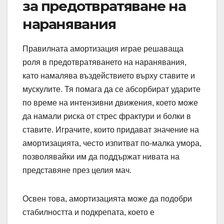
за предотвратяване на
наранявания
Правилната амортизация играе решаваща
роля в предотвратяването на наранявания,
като намалява въздействието върху ставите и
мускулите. Тя помага да се абсорбират ударите
по време на интензивни движения, което може
да намали риска от стрес фрактури и болки в
ставите. Играчите, които придават значение на
амортизацията, често изпитват по-малка умора,
позволявайки им да поддържат нивата на
представяне през целия мач.
Освен това, амортизацията може да подобри
стабилността и подкрепата, което е