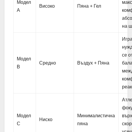
Модел
мак
Високо
Пяна + Гел
A
ком
абс
на 
Игра
нуж
се о
Модел
Средно
Въздух + Пяна
бал
B
меж
ком
реак
Атле
фок
Модел
Минималистична
вър
Ниско
C
пяна
скор
усе