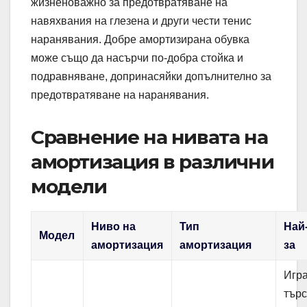
жизненоважно за предотвратяване на
навяхвания на глезена и други чести тенис
наранявания. Добре амортизирана обувка
може също да насърчи по-добра стойка и
подравняване, допринасяйки допълнително за
предотвратяване на наранявания.
Сравнение на нивата на
амортизация в различни
модели
Ниво на
Тип
Най
Модел
амортизация
амортизация
за
Игра
тър