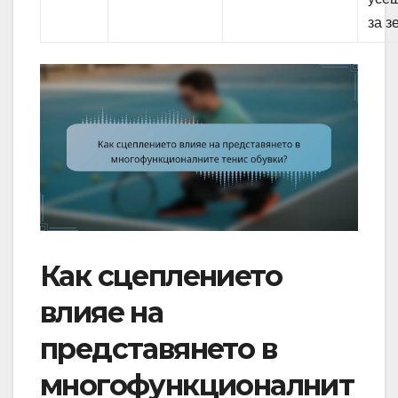
за з
Как сцеплението
влияе на
представянето в
многофункционалнит