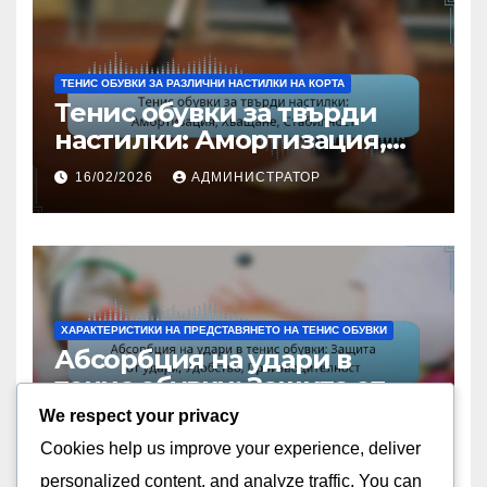
ТЕНИС ОБУВКИ ЗА РАЗЛИЧНИ НАСТИЛКИ НА КОРТА
Тенис обувки за твърди
настилки: Амортизация,
Хващане, Стабилност
16/02/2026
АДМИНИСТРАТОР
ХАРАКТЕРИСТИКИ НА ПРЕДСТАВЯНЕТО НА ТЕНИС ОБУВКИ
Абсорбция на удари в
тенис обувки: Защита от
удари, Удобство,
We respect your privacy
16/02/2026
АДМИНИСТРАТОР
Производителност
Cookies help us improve your experience, deliver
personalized content, and analyze traffic. You can